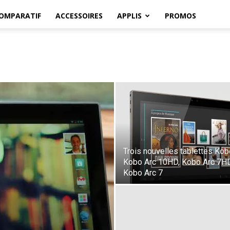
OMPARATIF
ACCESSOIRES
APPLIS
PROMOS
Trois nouvelles tablettes Kob
Kobo Arc 10HD, Kobo Arc 7HD
Kobo Arc 7