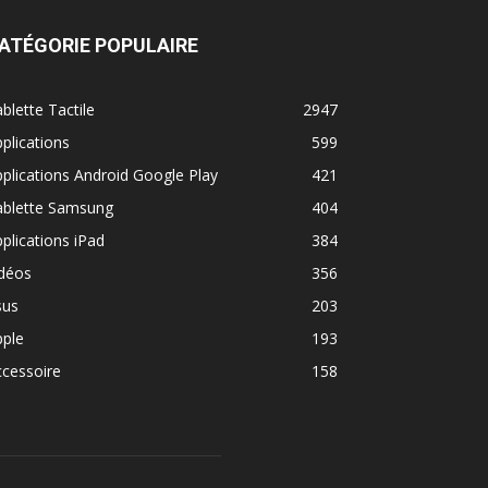
ATÉGORIE POPULAIRE
blette Tactile
2947
plications
599
plications Android Google Play
421
ablette Samsung
404
plications iPad
384
idéos
356
sus
203
pple
193
cessoire
158