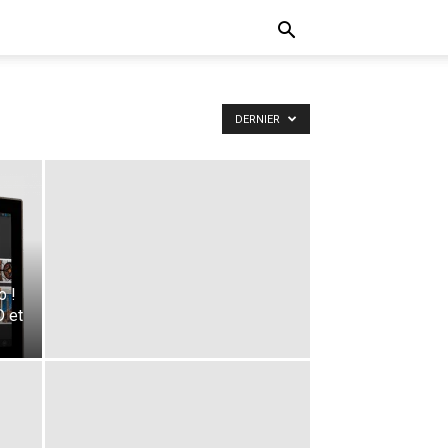
DERNIER
o !
 et