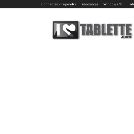
Connecter / rejoindre
Tendances
Windows 10
Tab
iLoveTablette.com