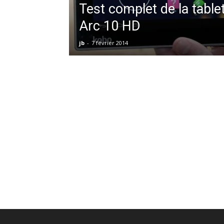
Test complet de la table
Arc 10 HD
jb
-
7 février 2014