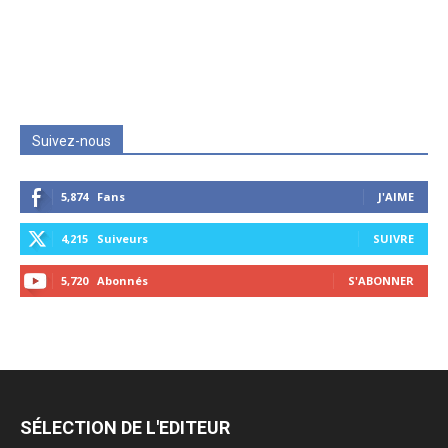
Suivez-nous
5,874
Fans
J'AIME
4,215
Suiveurs
SUIVRE
5,720
Abonnés
S'ABONNER
SÉLECTION DE L'EDITEUR