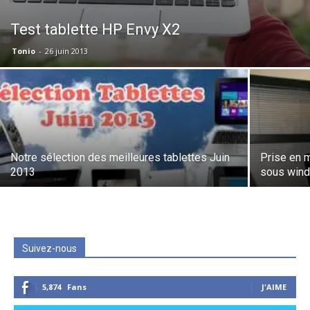
Test tablette HP Envy X2
Tonio
-
26 juin 2013
Notre sélection des meilleures tablettes Juin
Prise en 
2013
sous win
Suivez-nous
5,874
Fans
J'AIME