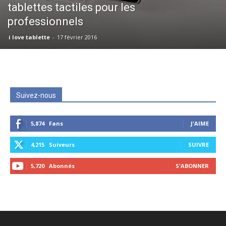
tablettes tactiles pour les
professionnels
i love tablette
-
17 février 2016
Suivez-nous
5,874
Fans
J'AIME
4,215
Suiveurs
SUIVRE
5,720
Abonnés
S'ABONNER