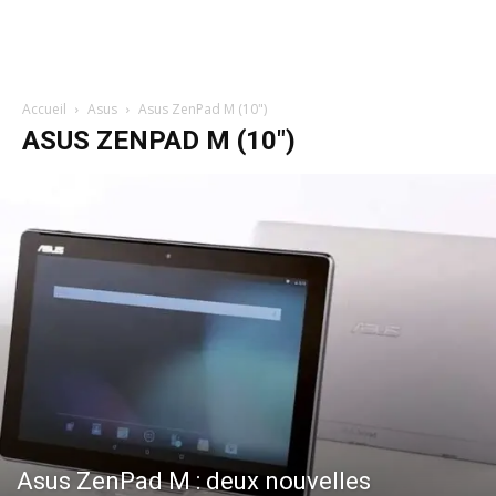
Accueil
Asus
Asus ZenPad M (10")
ASUS ZENPAD M (10")
Asus ZenPad M : deux nouvelles