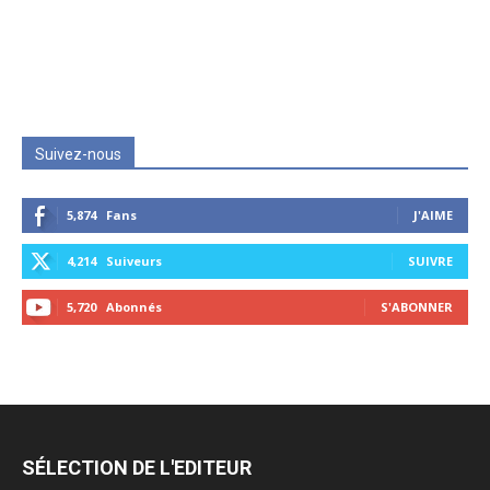
Suivez-nous
5,874
Fans
J'AIME
4,214
Suiveurs
SUIVRE
5,720
Abonnés
S'ABONNER
SÉLECTION DE L'EDITEUR