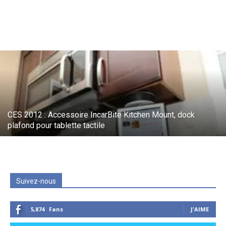
CES 2012 : Accessoire IncarBite Kitchen Mount, dock
plafond pour tablette tactile
Suivez-nous
5,874
Fans
J'AIME