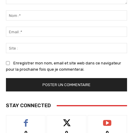
Commenter
:
No
:*
Ema
:*
Sit
:
Enregistrer mon nom, email et site web dans ce navigateur
pour la prochaine fois que je commenterai.
STAY CONNECTED
0
0
0