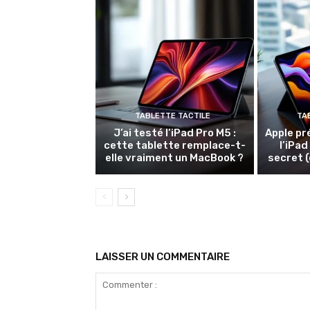
TABLETTE TACTILE
TA
J’ai testé l’iPad Pro M5 :
Apple pr
cette tablette remplace-t-
l’iPad
elle vraiment un MacBook ?
secret (
LAISSER UN COMMENTAIRE