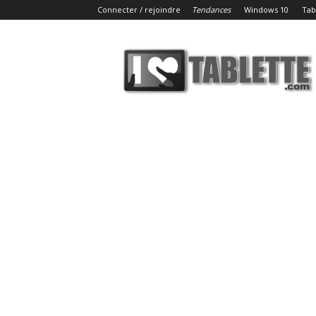
Connecter / rejoindre
Tendances
Windows 10
Tab
iLoveTablette.com