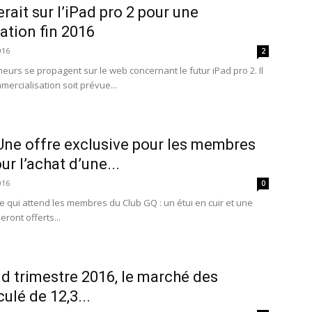
erait sur l’iPad pro 2 pour une
tion fin 2016
016
2
eurs se propagent sur le web concernant le futur iPad pro 2. Il
ercialisation soit prévue...
Une offre exclusive pour les membres
r l’achat d’une...
016
0
se qui attend les membres du Club GQ : un étui en cuir et une
eront offerts...
nd trimestre 2016, le marché des
culé de 12,3...