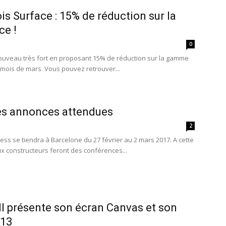
is Surface : 15% de réduction sur la
e !
0
ouveau très fort en proposant 15% de réduction sur la gamme
 mois de mars. Vous pouvez retrouver...
es annonces attendues
2
ss se tiendra à Barcelone du 27 février au 2 mars 2017. A cette
ux constructeurs feront des conférences...
ll présente son écran Canvas et son
 13