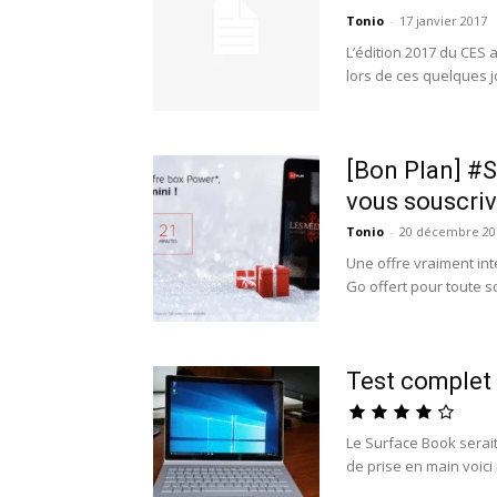
Tonio
-
17 janvier 2017
L’édition 2017 du CES 
lors de ces quelques j
[Bon Plan] #S
vous souscriv
Tonio
-
20 décembre 20
Une offre vraiment int
Go offert pour toute so
Test complet
Le Surface Book serai
de prise en main voici