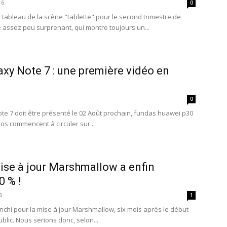
16
0
 tableau de la scène "tablette" pour le second trimestre de
 assez peu surprenant, qui montre toujours un...
y Note 7 : une première vidéo en
0
e 7 doit être présenté le 02 Août prochain, fundas huawei p30
os commencent à circuler sur...
mise à jour Marshmallow a enfin
0 % !
6
1
anchi pour la mise à jour Marshmallow, six mois après le début
lic. Nous serions donc, selon...