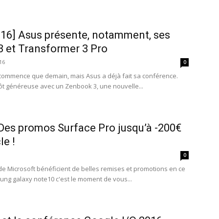
16] Asus présente, notamment, ses
3 et Transformer 3 Pro
16
0
commence que demain, mais Asus a déjà fait sa conférence.
ôt généreuse avec un Zenbook 3, une nouvelle...
Des promos Surface Pro jusqu’à -200€
le !
0
de Microsoft bénéficient de belles remises et promotions en ce
g galaxy note10 c'est le moment de vous...