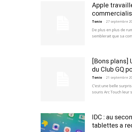
Apple travaill
commercialisa
Tonio
-
27 septembre 2
De plus en plus de rum
semblerait que sa comm
[Bons plans] 
du Club GQ pou
Tonio
-
21 septembre 2
C’est une belle surpri
souris Arc Touch leur s
IDC : au seco
tablettes a re