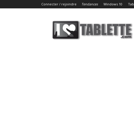
Connecter / rejoindre
Tendances
Windows 10
Tab
iLoveTablette.com