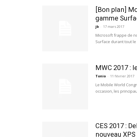
[Bon plan] Mo
gamme Surfac
jb
-
17 mars 2017
Microsoft frappe de n
Surface durant tout le
MWC 2017 : l
Tonio
-
11 février 2017
Le Mobile World Congre
occasion, les principa
CES 2017 : De
nouveau XPS