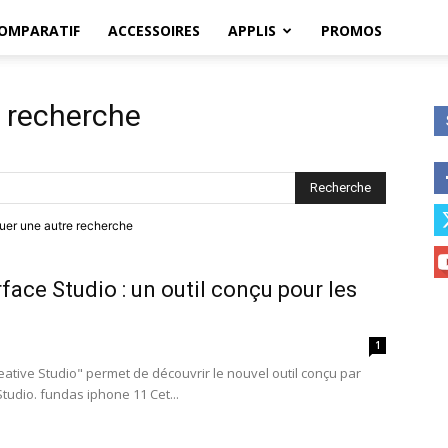
OMPARATIF
ACCESSOIRES
APPLIS
PROMOS
a recherche
ctuer une autre recherche
face Studio : un outil conçu pour les
1
eative Studio" permet de découvrir le nouvel outil conçu par
Studio. fundas iphone 11 Cet...