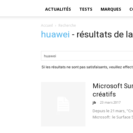
ACTUALITÉS
TESTS
MARQUES
C
Accueil
Recherche
huawei
-
résultats de l
Si les résultats ne sont pas satisfaisants, veuillez effe
Microsoft Sur
créatifs
jb
-
23 mars 2017
Depuis le 21 mars, "Cr
Microsoft : le Surface 