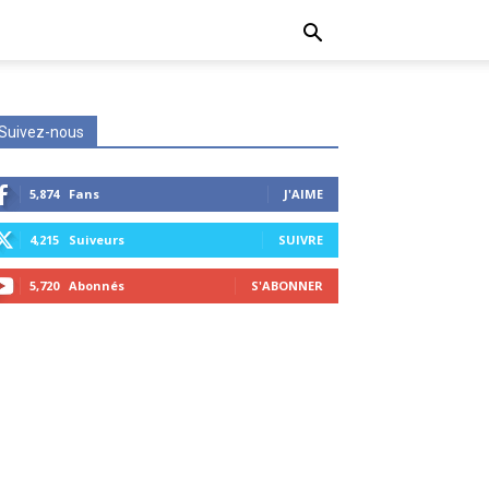
Suivez-nous
5,874
Fans
J'AIME
4,215
Suiveurs
SUIVRE
5,720
Abonnés
S'ABONNER