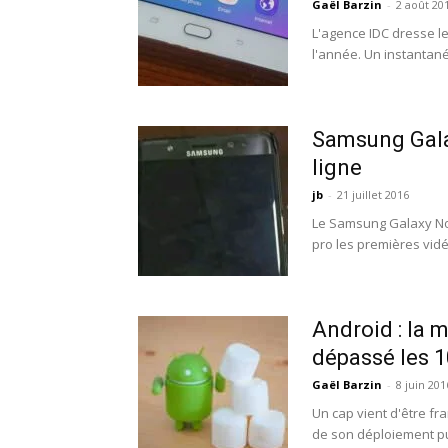
Gaël Barzin
-
2 août 20
L'agence IDC dresse le
l'année. Un instantané
Samsung Galax
ligne
jb
-
21 juillet 2016
Le Samsung Galaxy Not
pro les premières vidé
Android : la 
dépassé les 1
Gaël Barzin
-
8 juin 201
Un cap vient d'être fr
de son déploiement pub