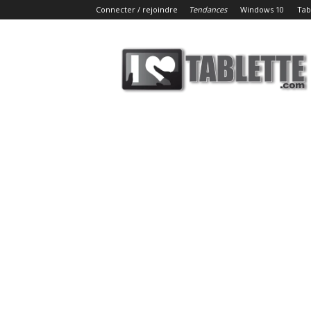
Connecter / rejoindre
Tendances
Windows 10
Tab
iLoveTablette.com