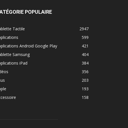
ATÉGORIE POPULAIRE
blette Tactile
2947
plications
599
plications Android Google Play
421
ablette Samsung
404
plications iPad
384
idéos
356
sus
203
pple
193
cessoire
158