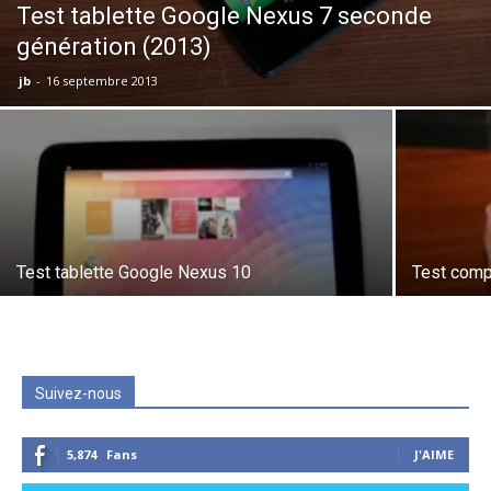
Test tablette Google Nexus 7 seconde
génération (2013)
jb
-
16 septembre 2013
Test tablette Google Nexus 10
Test comp
Suivez-nous
5,874
Fans
J'AIME