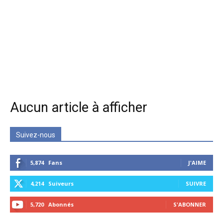
Aucun article à afficher
Suivez-nous
5,874
Fans
J'AIME
4,214
Suiveurs
SUIVRE
5,720
Abonnés
S'ABONNER