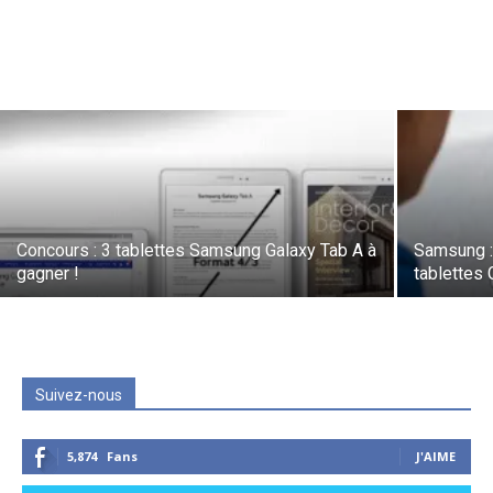
Concours : 3 tablettes Samsung Galaxy Tab A à
Samsung :
gagner !
tablettes 
Suivez-nous
5,874
Fans
J'AIME