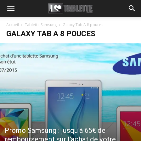
Accueil
Tablette Samsung
Galaxy Tab A 8 pouces
GALAXY TAB A 8 POUCES
Promo Samsung : jusqu’à 65€ de
remboursement sur l’achat de votre