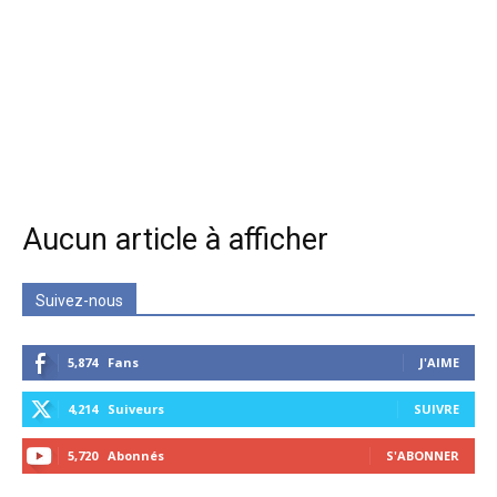
Aucun article à afficher
Suivez-nous
5,874
Fans
J'AIME
4,214
Suiveurs
SUIVRE
5,720
Abonnés
S'ABONNER