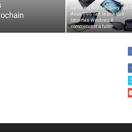
s
Samsung Ativ Tab, Sony duo 1
rochain
Asus Vivo Tab, le prix des
tablettes Windows 8
commencent à fuiter