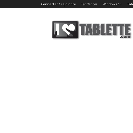
Connecter / rejoindre
Tendances
Windows 10
Tab
iLoveTablette.com