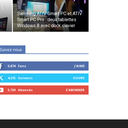
1,
Samsung ATIV Smart PC et ATIV
Smart PC Pro : deux tablettes
Windows 8 avec dock clavier
Suivez-nous
5,874
Fans
J'AIME
4,215
Suiveurs
SUIVRE
5,720
Abonnés
S'ABONNER