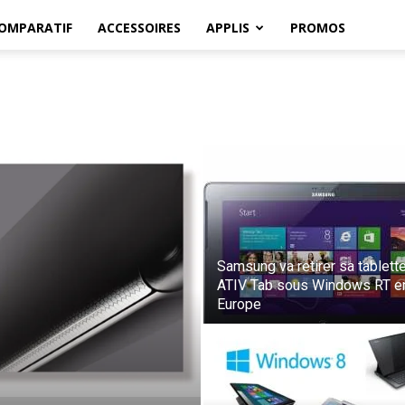
OMPARATIF
ACCESSOIRES
APPLIS
PROMOS
Samsung va retirer sa tablett
ATIV Tab sous Windows RT e
Europe