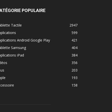
ATÉGORIE POPULAIRE
blette Tactile
2947
plications
599
plications Android Google Play
421
ablette Samsung
404
plications iPad
384
idéos
356
sus
203
pple
193
cessoire
158