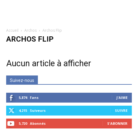
Accueil
Archos
Archos Flip
ARCHOS FLIP
Aucun article à afficher
Suivez-nous
5,874
Fans
J'AIME
4,215
Suiveurs
SUIVRE
5,720
Abonnés
S'ABONNER