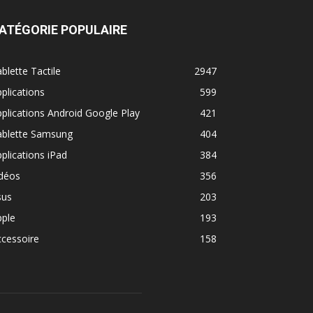
ATÉGORIE POPULAIRE
blette Tactile
2947
plications
599
plications Android Google Play
421
ablette Samsung
404
plications iPad
384
idéos
356
sus
203
pple
193
cessoire
158