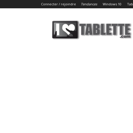
Connecter / rejoindre
Tendances
Windows 10
Tab
iLoveTablette.com