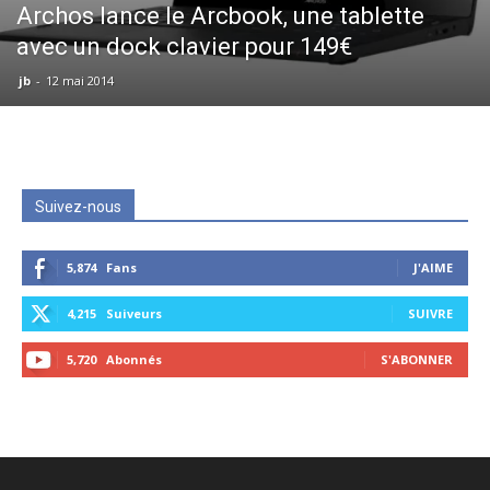
Archos lance le Arcbook, une tablette
avec un dock clavier pour 149€
jb
-
12 mai 2014
Suivez-nous
5,874
Fans
J'AIME
4,215
Suiveurs
SUIVRE
5,720
Abonnés
S'ABONNER