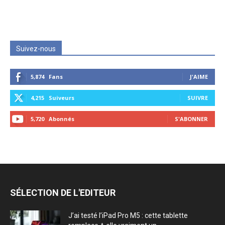
Suivez-nous
5,874
Fans
J'AIME
4,215
Suiveurs
SUIVRE
5,720
Abonnés
S'ABONNER
SÉLECTION DE L'EDITEUR
J’ai testé l’iPad Pro M5 : cette tablette