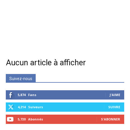
Aucun article à afficher
Suivez-nous
5,874
Fans
J'AIME
4,214
Suiveurs
SUIVRE
5,720
Abonnés
S'ABONNER