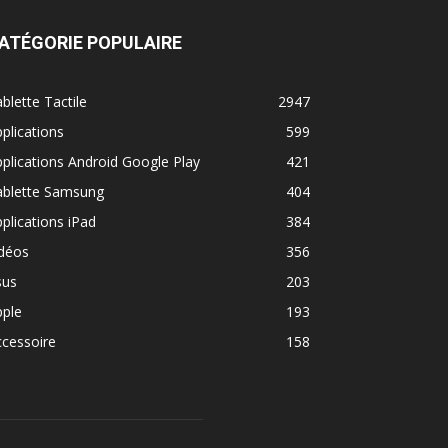
ATÉGORIE POPULAIRE
blette Tactile
2947
plications
599
plications Android Google Play
421
ablette Samsung
404
plications iPad
384
idéos
356
sus
203
pple
193
cessoire
158