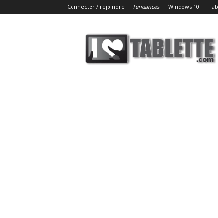
Connecter / rejoindre
Tendances
Windows 10
Tab
iLoveTablette.com