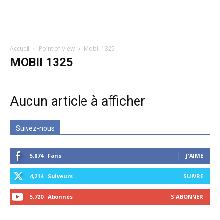
Accueil
Point of View
Mobii 1325
MOBII 1325
Aucun article à afficher
Suivez-nous
5,874
Fans
J'AIME
4,214
Suiveurs
SUIVRE
5,720
Abonnés
S'ABONNER