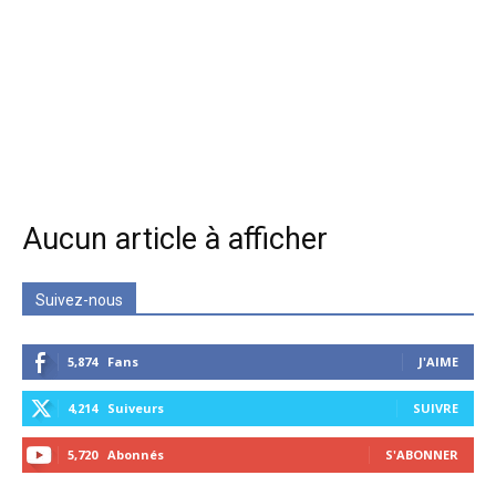
Aucun article à afficher
Suivez-nous
5,874
Fans
J'AIME
4,214
Suiveurs
SUIVRE
5,720
Abonnés
S'ABONNER