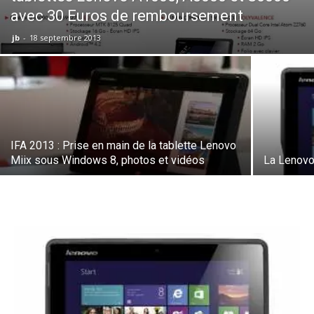
avec 30 Euros de remboursement
jb
-
18 septembre 2013
IFA 2013 : Prise en main de la tablette Lenovo
Miix sous Windows 8, photos et vidéos
La Lenovo