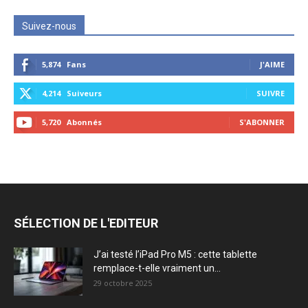
Suivez-nous
5,874
Fans
J'AIME
4,214
Suiveurs
SUIVRE
5,720
Abonnés
S'ABONNER
SÉLECTION DE L'EDITEUR
J’ai testé l’iPad Pro M5 : cette tablette
remplace-t-elle vraiment un...
29 octobre 2025