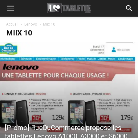
Accueil
Lenovo
Miix 10
MIIX 10
[Promo] RueDuCommerce propose les
tablettes Lenovo A1000, A3000 et S6000