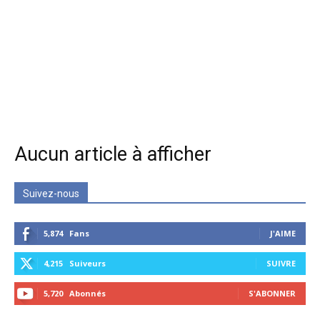
Aucun article à afficher
Suivez-nous
5,874
Fans
J'AIME
4,215
Suiveurs
SUIVRE
5,720
Abonnés
S'ABONNER