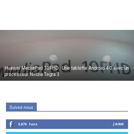
Huawei MediaPad 10FHD : Une tablette Android 4.0 avec un
processeur Nvidia Tegra 3
Suivez-nous
5,874
Fans
J'AIME