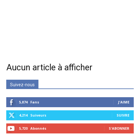
Aucun article à afficher
Suivez-nous
5,874
Fans
J'AIME
4,214
Suiveurs
SUIVRE
5,720
Abonnés
S'ABONNER