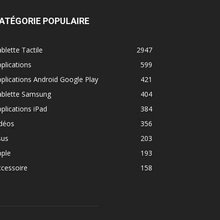
ATÉGORIE POPULAIRE
blette Tactile
2947
plications
599
plications Android Google Play
421
ablette Samsung
404
plications iPad
384
idéos
356
sus
203
pple
193
cessoire
158