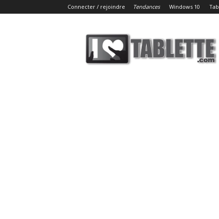
Connecter / rejoindre
Tendances
Windows 10
Tab
iLoveTablette.com