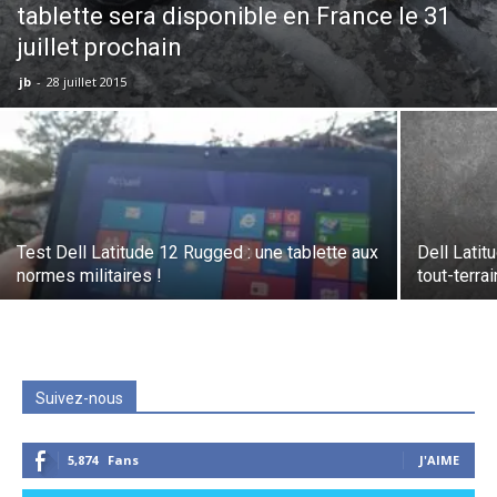
tablette sera disponible en France le 31
juillet prochain
jb
-
28 juillet 2015
Test Dell Latitude 12 Rugged : une tablette aux
Dell Latit
normes militaires !
tout-terra
Suivez-nous
5,874
Fans
J'AIME