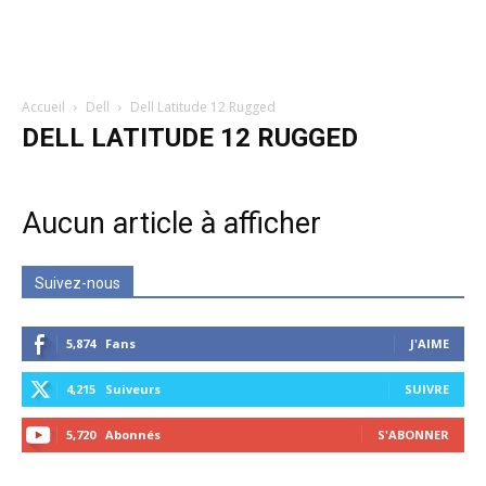
Accueil
Dell
Dell Latitude 12 Rugged
DELL LATITUDE 12 RUGGED
Aucun article à afficher
Suivez-nous
5,874
Fans
J'AIME
4,215
Suiveurs
SUIVRE
5,720
Abonnés
S'ABONNER