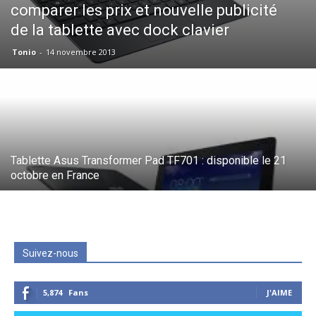
comparer les prix et nouvelle publicité
de la tablette avec dock clavier
Tonio
-
14 novembre 2013
Tablette Asus Transformer Pad TF701 : disponible le 21
octobre en France
Suivez-nous
5,874
Fans
J'AIME