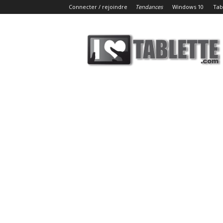
Connecter / rejoindre
Tendances
Windows 10
Tab
iLoveTablette.com