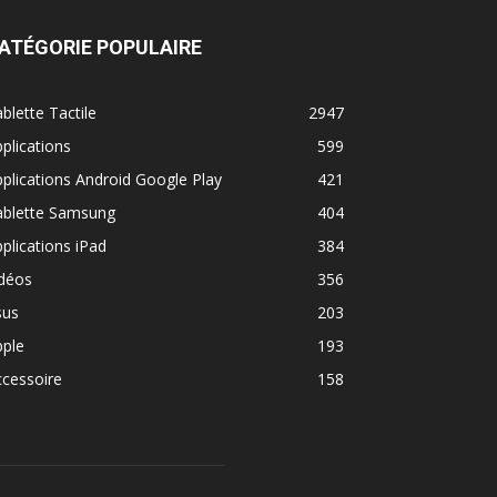
ATÉGORIE POPULAIRE
blette Tactile
2947
plications
599
plications Android Google Play
421
ablette Samsung
404
plications iPad
384
idéos
356
sus
203
pple
193
cessoire
158