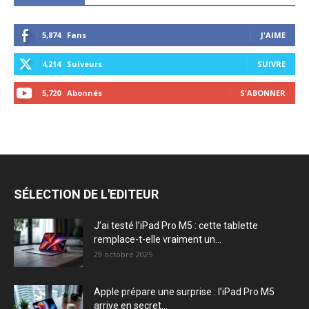
5,874
Fans
J'AIME
4,214
Suiveurs
SUIVRE
5,720
Abonnés
S'ABONNER
SÉLECTION DE L'EDITEUR
J’ai testé l’iPad Pro M5 : cette tablette
remplace-t-elle vraiment un...
29 octobre 2025
Apple prépare une surprise : l’iPad Pro M5
arrive en secret...