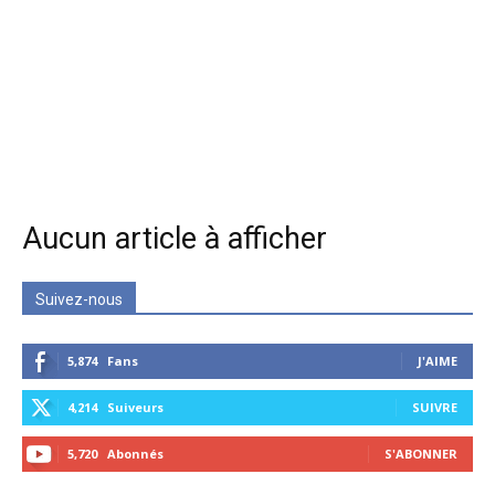
Aucun article à afficher
Suivez-nous
5,874
Fans
J'AIME
4,214
Suiveurs
SUIVRE
5,720
Abonnés
S'ABONNER