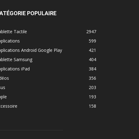
ATÉGORIE POPULAIRE
blette Tactile
2947
plications
599
plications Android Google Play
421
ablette Samsung
404
plications iPad
384
idéos
356
sus
203
pple
193
cessoire
158