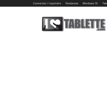
Connecter / rejoindre
Tendances
Windows 10
Tab
iLoveTablette.com