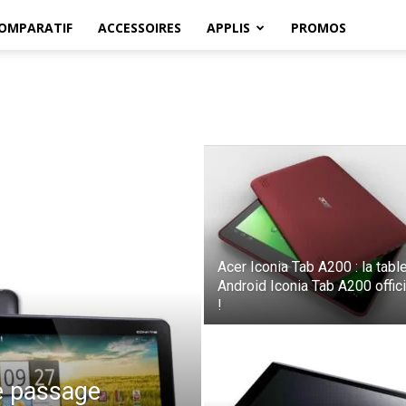
OMPARATIF
ACCESSOIRES
APPLIS
PROMOS
Acer Iconia Tab A200 : la tabl
Android Iconia Tab A200 offici
!
le passage