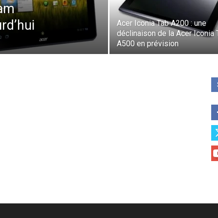
eam
rd’hui
Acer Iconia Tab A200 : une
déclinaison de la Acer Iconia
A500 en prévision