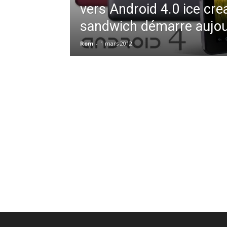
vers Android 4.0 ice cr
sandwich démarre aujou
Rom
-
1 mars 2012