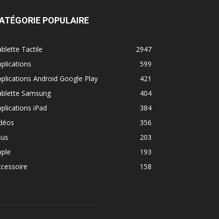
ATÉGORIE POPULAIRE
blette Tactile
2947
plications
599
plications Android Google Play
421
ablette Samsung
404
plications iPad
384
idéos
356
sus
203
pple
193
cessoire
158