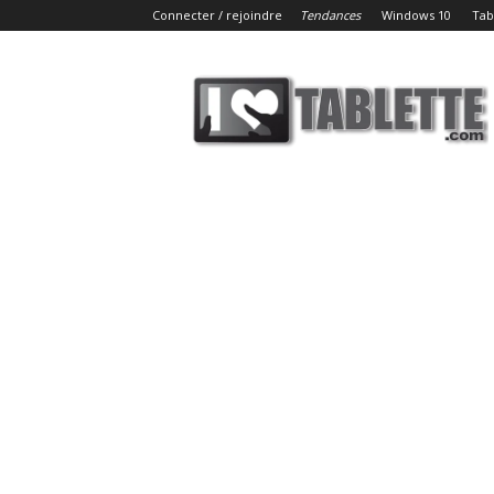
Connecter / rejoindre
Tendances
Windows 10
Tab
iLoveTablette.com