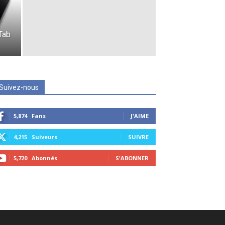
 Tab
Suivez-nous
5,874
Fans
J'AIME
4,215
Suiveurs
SUIVRE
5,720
Abonnés
S'ABONNER